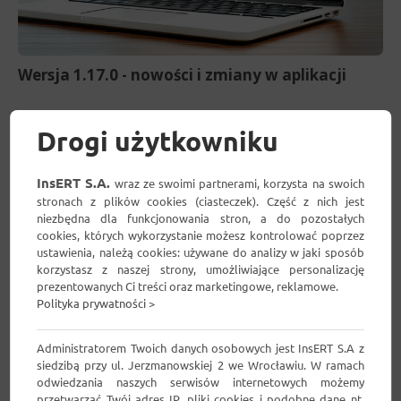
Wersja 1.17.0 - nowości i zmiany w aplikacji
Drogi użytkowniku
InsERT S.A.
wraz ze swoimi partnerami, korzysta na swoich
stronach z plików cookies (ciasteczek). Część z nich jest
niezbędna dla funkcjonowania stron, a do pozostałych
cookies, których wykorzystanie możesz kontrolować poprzez
ustawienia, należą cookies: używane do analizy w jaki sposób
korzystasz z naszej strony, umożliwiające personalizację
prezentowanych Ci treści oraz marketingowe, reklamowe.
Polityka prywatności >
Administratorem Twoich danych osobowych jest InsERT S.A z
siedzibą przy ul. Jerzmanowskiej 2 we Wrocławiu. W ramach
Wersja 1.16.0 - nowości i zmiany w aplikacji
odwiedzania naszych serwisów internetowych możemy
przetwarzać Twój adres IP, pliki cookies i podobne dane nt.