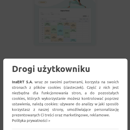
Powiadomienia SMS
Drogi użytkowniku
InsERT S.A.
wraz ze swoimi partnerami, korzysta na swoich
stronach z plików cookies (ciasteczek). Część z nich jest
niezbędna dla funkcjonowania stron, a do pozostałych
cookies, których wykorzystanie możesz kontrolować poprzez
ustawienia, należą cookies: używane do analizy w jaki sposób
korzystasz z naszej strony, umożliwiające personalizację
prezentowanych Ci treści oraz marketingowe, reklamowe.
Polityka prywatności >