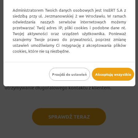
Administratorem Twoich danych osobowych jest InsERT S.A z
siedzibą przy ul. Jerzmanowskiej 2 we Wrocławiu. W ramach
Dzięki specjalnemu mechanizmowi wysyłania SMS-ów możesz
odwiedzania naszych serwisów internetowych możemy
przetwarzać Twój adres IP, pliki cookies i podobne dane nt.
m.in. wysyłać przypomnienia dla pracowników, prosić
Twojej aktywności oraz urządzeń użytkownika. Ponieważ
klientów o potwierdzenie podanego numeru telefonu lub
szanujemy Twoje prawo do prywatności, poprzez zmianę
wysyłać potwierdzenia rejestracji i przypomnienia o
ustawień umożliwiamy Ci rezygnację z akceptowania plików
nadchodzących wizytach.
cookies, które nie są niezbędne.
Możesz też skorzystać z
automatycznych powiadomień SMS
wysyłanych do klientów po zrealizowanej rezerwacji
(np.
podziękowanie za skorzystanie z usługi lub przypomnienie o
Przejdź do ustawień
Akceptuję wszystkie
ponownym skorzystaniu z oferty). To skuteczny sposób na
utrzymywanie długofalowego kontaktu z klientem.
SPRAWDŹ TERAZ